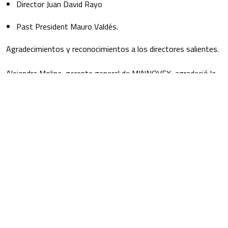
Director Juan David Rayo
Past President Mauro Valdés.
Agradecimientos y reconocimientos a los directores salientes.
Alejandra Molina, gerente general de MINNOVEX, agradeció la
gestión y tiempo de los directores salientes, quienes han
contribuido al posicionamiento de la organización. Destacó que
ellos han entregado su perspectiva sobre importantes temas
del sector, como la implementación del royalty minero y la
necesidad de invertir en I+D, así como las dificultades para
impulsar el desarrollo de proveedores de base tecnológica
mediante el acceso al financiamiento e internacionalización.
María Luisa Lozano y su desafío como nueva presidenta
del directorio.
María Luisa Lozano, en su rol como nueva presidenta del
directorio, agradeció la confianza de los directores y destacó el